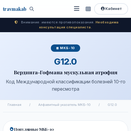
travma
kab
Кабинет
Открыть
Быстрый
Поиск
доступ
меню
Внимание: имеются противопоказания.
Необходима
консультация специалиста.
МКБ-10
G12.0
Вердинга-Гофмана мускульная атрофия
Код Международной классификации болезней 10-го
пересмотра
Главная
/
Алфавитный указатель МКБ-10
/
G12.0
Популярные МКБ-10