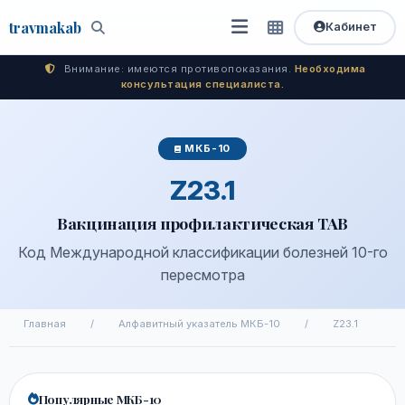
travma
kab
Кабинет
Открыть
Быстрый
Поиск
доступ
меню
Внимание: имеются противопоказания.
Необходима
консультация специалиста.
МКБ-10
Z23.1
Вакцинация профилактическая ТАВ
Код Международной классификации болезней 10-го
пересмотра
Главная
/
Алфавитный указатель МКБ-10
/
Z23.1
Популярные МКБ-10