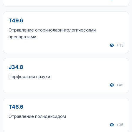
T49.6
Отравление оториноларингологическими
препаратами
+43
J34.8
Перфорация пазухи
+45
T46.6
Отравление полидексидом
+35