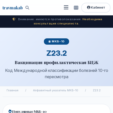
travma
kab
Кабинет
Открыть
Быстрый
Поиск
доступ
меню
Внимание: имеются противопоказания.
Необходима
консультация специалиста.
МКБ-10
Z23.2
Вакцинация профилактическая БЦЖ
Код Международной классификации болезней 10-го
пересмотра
Главная
/
Алфавитный указатель МКБ-10
/
Z23.2
Популярные МКБ-10