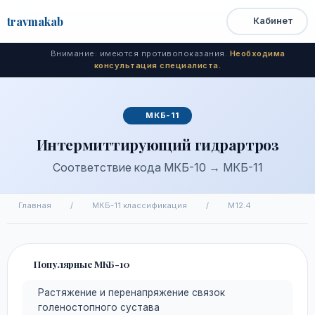
travma
kab
Кабинет
Открыть
Быстрый
Поиск
доступ
меню
Внимание: имеются противопоказания.
Необходима
консультация специалиста.
МКБ-11
Интермиттирующий гидрартроз
Соответствие кода МКБ-10 → МКБ-11
Главная
/
МКБ-11 классификация
/
M12.4
Популярные МКБ-10
Растяжение и перенапряжение связок
голеностопного сустава