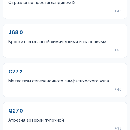
Отравление простагландином I2
+43
J68.0
Бронхит, вызванный химическими испарениями
+55
C77.2
Метастазы селезеночного лимфатического узла
+46
Q27.0
Атрезия артерии пупочной
+39