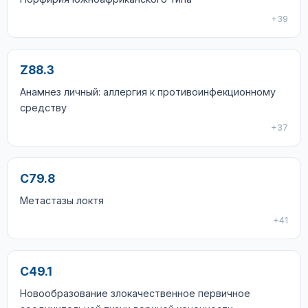
+39
Z88.3
Анамнез личный: аллергия к противоинфекционному
средству
+37
C79.8
Метастазы локтя
+41
C49.1
Новообразование злокачественное первичное