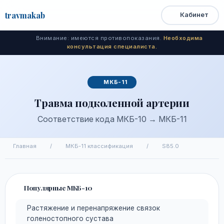
travma
kab
Кабинет
Открыть
Быстрый
Поиск
доступ
меню
Внимание: имеются противопоказания.
Необходима
консультация специалиста.
МКБ-11
Травма подколенной артерии
Соответствие кода МКБ-10 → МКБ-11
Главная
/
МКБ-11 классификация
/
S85.0
Популярные МКБ-10
Растяжение и перенапряжение связок
голеностопного сустава