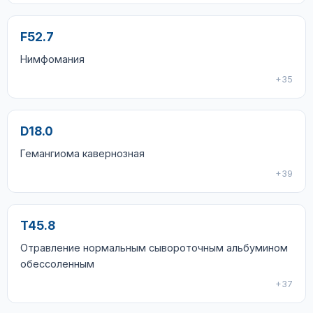
F52.7
Нимфомания
+35
D18.0
Гемангиома кавернозная
+39
T45.8
Отравление нормальным сывороточным альбумином
обессоленным
+37