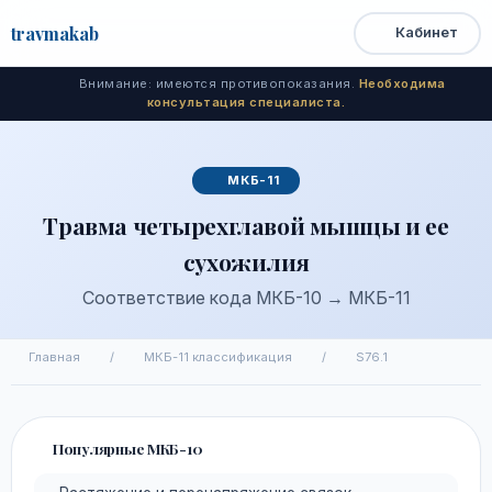
travma
kab
Кабинет
Открыть
Быстрый
Поиск
доступ
меню
Внимание: имеются противопоказания.
Необходима
консультация специалиста.
МКБ-11
Травма четырехглавой мышцы и ее
сухожилия
Соответствие кода МКБ-10 → МКБ-11
Главная
/
МКБ-11 классификация
/
S76.1
Популярные МКБ-10