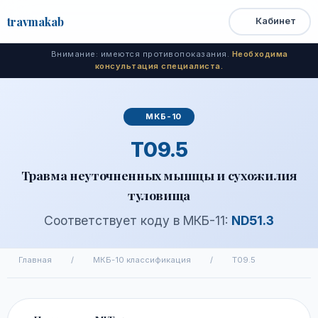
travma
kab
Кабинет
Открыть
Быстрый
Поиск
доступ
меню
Внимание: имеются противопоказания.
Необходима
консультация специалиста.
МКБ-10
T09.5
Травма неуточненных мышцы и сухожилия
туловища
Соответствует коду в МКБ-11:
ND51.3
Главная
/
МКБ-10 классификация
/
T09.5