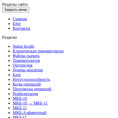
Разделы
сайта
Закрыть меню
Главная
Блог
Контакты
Разделы
Status localis
Клинические рекомендации
Файлы скачать
Травматология
Ортопедия
Нормы анализов
Блог
Нетрудоспособность
Коды операций
Протоколы операций
Реабилитация
МКБ-10
МКБ-10 → МКБ-11
МКБ-11
МКБ-Алфавитный
МКБ-О