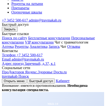
Рецепты на латыни
Препараты
Оценочные шкалы
+7 3452 500-617
admin@travmakab.ru
Быстрый
доступ
Закрыть
Быстрые ссылки
Поиск по сайту
Бесплатные консультации
Персональные
консультации
VIP консультации
Чат с травматологом
Аптека
Рецепты
Аналитика
Запись
Чат
Отзывы
Контакты
Телефон
+7 3452 500-617
Email
admin@travmakab.ru
Адрес
проезд Заречный, д.37, к.1
Социальные сети
ПроДокторов
Яндекс.Здоровье
Doctu.ru
travma
kab
Поиск
Кабинет
Открыть меню
Быстрый доступ
Внимание: имеются противопоказания.
Необходима
консультация специалиста.
МКБ-10