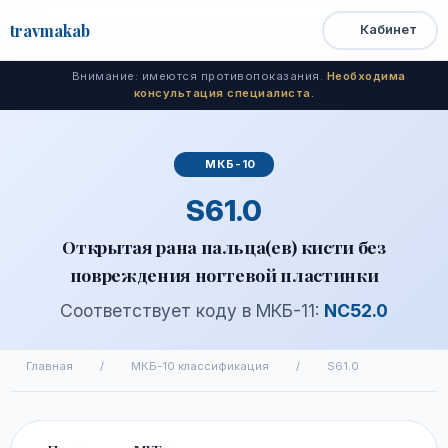
travma
kab
Кабинет
Открыть
Быстрый
Поиск
доступ
меню
Внимание: имеются противопоказания.
Необходима
консультация специалиста.
МКБ-10
S61.0
Открытая рана пальца(ев) кисти без
повреждения ногтевой пластинки
Соответствует коду в МКБ-11:
NC52.0
Главная
/
МКБ-10 классификация
/
S61.0