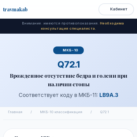
travma
kab
Кабинет
Открыть
Быстрый
Поиск
доступ
меню
Внимание: имеются противопоказания.
Необходима
консультация специалиста.
МКБ-10
Q72.1
Врожденное отсутствие бедра и голени при
наличии стопы
Соответствует коду в МКБ-11:
LB9A.3
Главная
/
МКБ-10 классификация
/
Q72.1