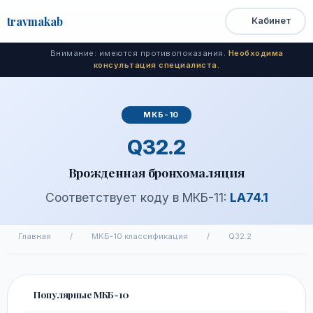
travma
kab
Кабинет
Открыть
Быстрый
Поиск
доступ
меню
Внимание: имеются противопоказания.
Необходима
консультация специалиста.
МКБ-10
Q32.2
Врожденная бронхомаляция
Соответствует коду в МКБ-11:
LA74.1
Главная
/
МКБ-10 классификация
/
Q32.2
Популярные МКБ-10