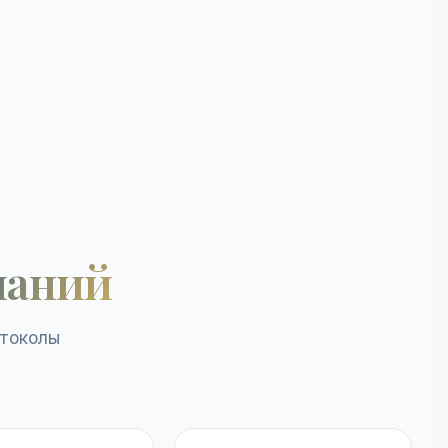
наний
отоколы