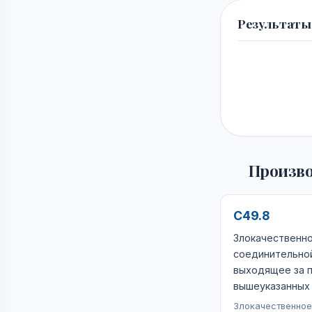
Результаты
Произво
C49.8
Злокачественн
соединительной
выходящее за 
вышеуказанных
Злокачественное