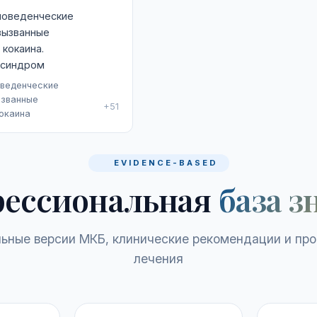
поведенческие
вызванные
кокаина.
 синдром
оведенческие
ызванные
+51
окаина
EVIDENCE-BASED
ессиональная
база з
ьные версии МКБ, клинические рекомендации и пр
лечения