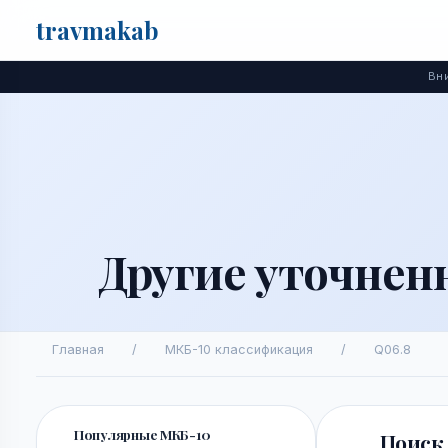
travma
kab
Поиск
Вни
Другие уточнен
Главная
/
МКБ-10 классификация
/
Q06.8
Популярные МКБ-10
Поиск 