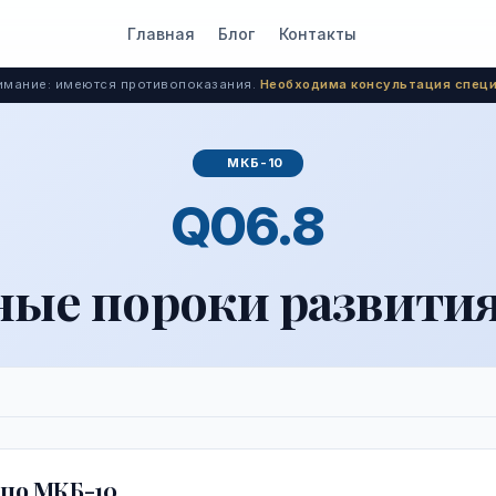
Главная
Блог
Контакты
мание: имеются противопоказания.
Необходима консультация специ
МКБ-10
Q06.8
ные пороки развития
по МКБ-10