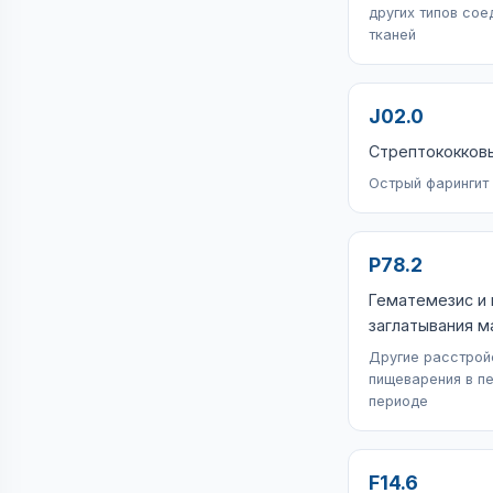
других типов сое
тканей
J02.0
Стрептококков
Острый фарингит
P78.2
Гематемезис и
заглатывания м
Другие расстрой
пищеварения в п
периоде
F14.6