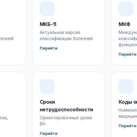
МКБ-11
МКФ
Актуальная версия
Междун
лезней
классификации болезней
классиф
функцио
Перейти
Перейти
Сроки
Коды о
нетрудоспособности
Номенкл
медицин
езы,
Ориентировочные сроки
ВН
Перейти
Перейти