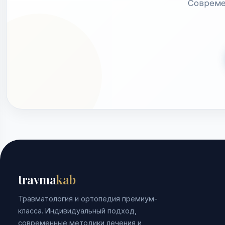
Совреме
travma
kab
Травматология и ортопедия премиум-
класса. Индивидуальный подход,
современные методики лечения и