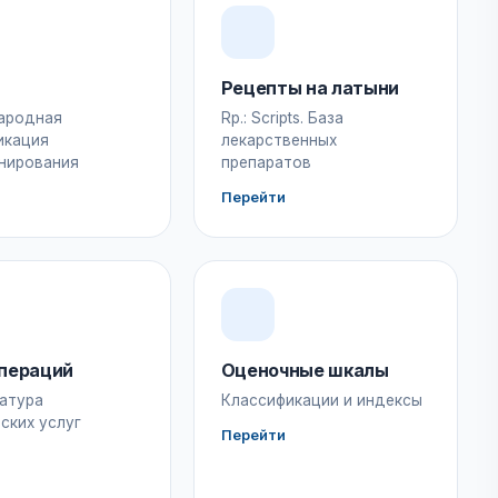
Рецепты на латыни
ародная
Rp.: Scripts. База
икация
лекарственных
нирования
препаратов
Перейти
пераций
Оценочные шкалы
атура
Классификации и индексы
ских услуг
Перейти