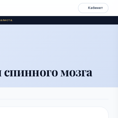
Кабинет
Открыть
Быстрый
доступ
меню
алиста.
 спинного мозга