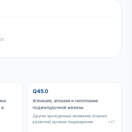
ос
Q45.0
ина
Агенезия, аплазия и гипоплазия
 в
поджелудочной железы
Другие врожденные аномалии [пороки
развития] органов пищеварения
+47