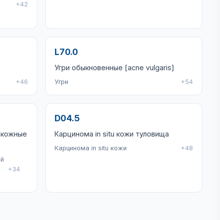
+42
L70.0
Угри обыкновенные [acne vulgaris]
+46
Угри
+54
D04.5
 кожные
Карцинома in situ кожи туловища
Карцинома in situ кожи
+48
ый
+34