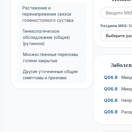
Растяжение и
перенапряжение связок
голеностопного сустава
Разделы МКБ-1
Гинекологическое
обследование (общее)
(рутинное)
Множественные переломы
голени закрытые
Заболева
Другие уточненные общие
Q06.8
Микр
симптомы и признаки
Q06.8
Микр
Q06.8
Непр
Q06.8
Расш