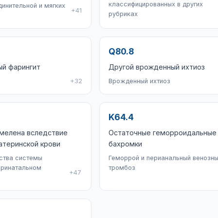
классифицированных в других
динительной и мягких
+41
рубриках
Q80.8
ый фарингит
Другой врожденный ихтиоз
+32
Врожденный ихтиоз
K64.4
 мелена вследствие
Остаточные геморроидальные
атеринской крови
бахромки
ства системы
Геморрой и перианальный венозн
еринатальном
тромбоз
+47