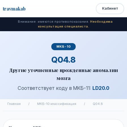
travma
kab
Кабинет
Открыть
Быстрый
Поиск
доступ
меню
Внимание: имеются противопоказания.
Необходима
консультация специалиста.
МКБ-10
Q04.8
Другие уточненные врожденные аномалии
мозга
Соответствует коду в МКБ-11:
LD20.0
Главная
/
МКБ-10 классификация
/
Q04.8