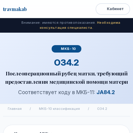
travma
kab
Кабинет
Открыть
Быстрый
Поиск
доступ
меню
Внимание: имеются противопоказания.
Необходима
консультация специалиста.
МКБ-10
O34.2
Послеоперационный рубец матки, требующий
предоставления медицинской помощи матери
Соответствует коду в МКБ-11:
JA84.2
Главная
/
МКБ-10 классификация
/
O34.2