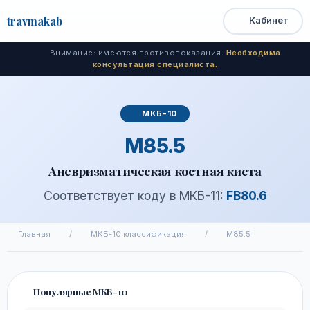
travma
kab
Кабинет
Открыть
Быстрый
Поиск
доступ
меню
Внимание: имеются противопоказания.
Необходима
консультация специалиста.
МКБ-10
M85.5
Аневризматическая костная киста
Соответствует коду в МКБ-11:
FB80.6
Главная
/
МКБ-10 классификация
/
M85.5
Популярные МКБ-10