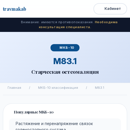
travma
kab
Кабинет
Открыть
Быстрый
Поиск
доступ
меню
Внимание: имеются противопоказания.
Необходима
консультация специалиста.
МКБ-10
M83.1
Старческая остеомаляция
Главная
/
МКБ-10 классификация
/
M83.1
Популярные МКБ-10
Растяжение и перенапряжение связок
голеностопного сустава