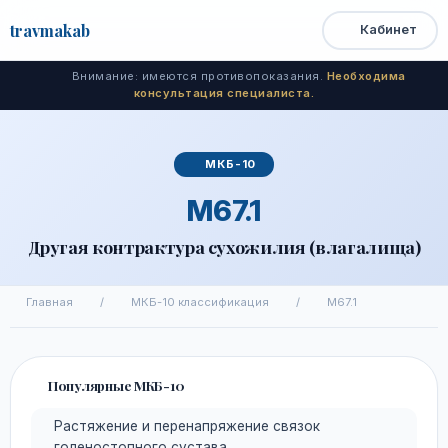
travma
kab
Кабинет
Открыть
Быстрый
Поиск
доступ
меню
Внимание: имеются противопоказания.
Необходима
консультация специалиста.
МКБ-10
M67.1
Другая контрактура сухожилия (влагалища)
Главная
/
МКБ-10 классификация
/
M67.1
Популярные МКБ-10
Растяжение и перенапряжение связок
голеностопного сустава