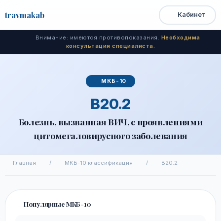
travma
kab
Кабинет
Открыть
Быстрый
Поиск
доступ
меню
Внимание: имеются противопоказания.
Необходима
консультация специалиста.
МКБ-10
B20.2
Болезнь, вызванная ВИЧ, с проявлениями
цитомегаловирусного заболевания
Главная
/
МКБ-10 классификация
/
B20.2
Популярные МКБ-10