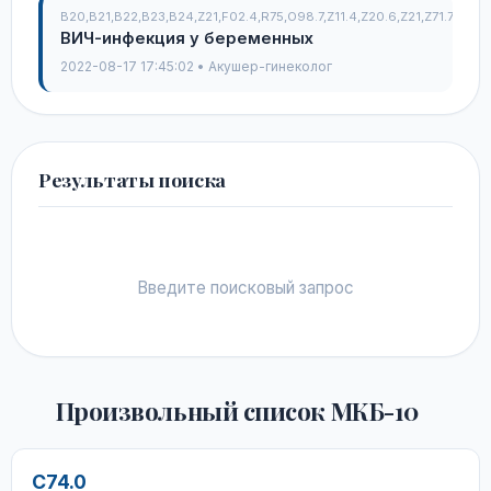
B20,B21,B22,B23,B24,Z21,F02.4,R75,O98.7,Z11.4,Z20.6,Z21,Z71.7,Z83
ВИЧ-инфекция у беременных
2022-08-17 17:45:02 • Акушер-гинеколог
Результаты поиска
Введите поисковый запрос
Произвольный список МКБ-10
C74.0