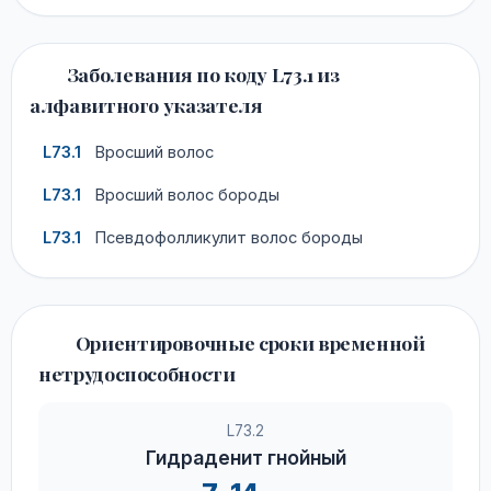
Заболевания по коду L73.1 из
алфавитного указателя
L73.1
Вросший волос
L73.1
Вросший волос бороды
L73.1
Псевдофолликулит волос бороды
Ориентировочные сроки временной
нетрудоспособности
L73.2
Гидраденит гнойный