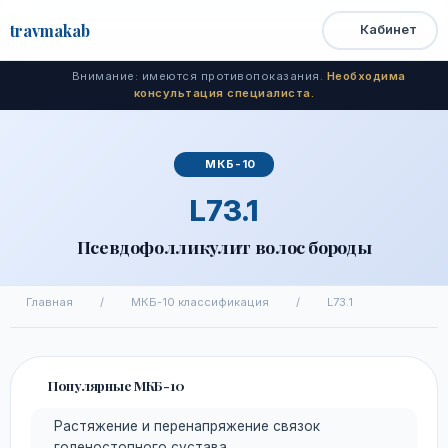
travma
kab
Кабинет
Открыть
Быстрый
Поиск
доступ
меню
Внимание: имеются противопоказания.
Необходима
консультация специалиста.
МКБ-10
L73.1
Псевдофолликулит волос бороды
Главная
/
МКБ-10 классификация
/
L73.1
Популярные МКБ-10
Растяжение и перенапряжение связок
голеностопного сустава