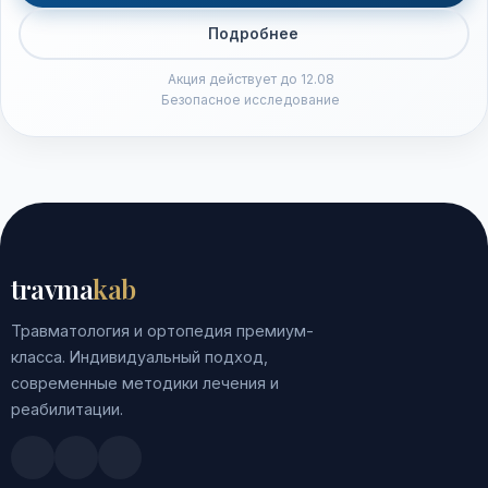
Подробнее
Акция действует до 12.08
Безопасное исследование
travma
kab
Травматология и ортопедия премиум-
класса. Индивидуальный подход,
современные методики лечения и
реабилитации.
Doctu.ru
ПроДокторов
Яндекс.Здоровье