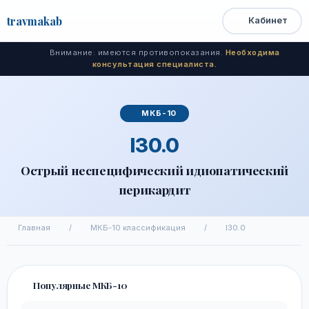
travma
kab
Кабинет
Открыть
Быстрый
Поиск
доступ
меню
Внимание: имеются противопоказания.
Необходима
консультация специалиста.
МКБ-10
I30.0
Острый неспецифический идиопатический
перикардит
Главная
/
МКБ-10 классификация
/
I30.0
Популярные МКБ-10