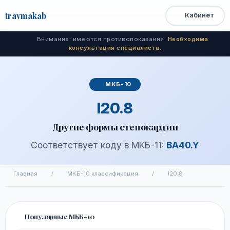
travma
kab
Кабинет
Открыть
Быстрый
Поиск
доступ
меню
Внимание: имеются противопоказания.
Необходима
консультация специалиста.
МКБ-10
I20.8
Другие формы стенокардии
Соответствует коду в МКБ-11:
BA40.Y
Главная
/
МКБ-10 классификация
/
I20.8
Популярные МКБ-10