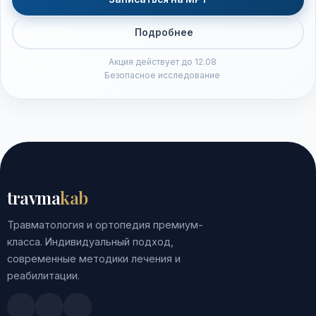
Подробнее
Акция действует до 12.08
Безопасное исследование
travma
kab
Травматология и ортопедия премиум-
класса. Индивидуальный подход,
современные методики лечения и
реабилитации.
Doctu.ru
ПроДокторов
Яндекс.Здоровье