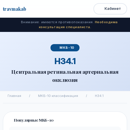
travma
kab
Кабинет
Открыть
Быстрый
Поиск
доступ
меню
Внимание: имеются противопоказания.
Необходима
консультация специалиста.
МКБ-10
H34.1
Центральная ретинальная артериальная
окклюзия
Главная
/
МКБ-10 классификация
/
H34.1
Популярные МКБ-10