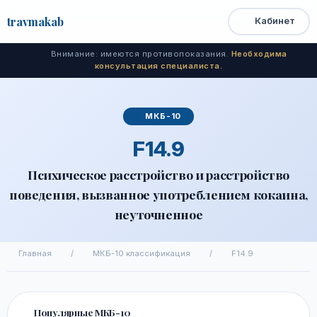
travma
kab
Кабинет
Открыть
Быстрый
Поиск
доступ
меню
Внимание: имеются противопоказания.
Необходима
консультация специалиста.
МКБ-10
F14.9
Психическое расстройство и расстройство
поведения, вызванное употреблением кокаина,
неуточненное
Главная
/
МКБ-10 классификация
/
F14.9
Популярные МКБ-10