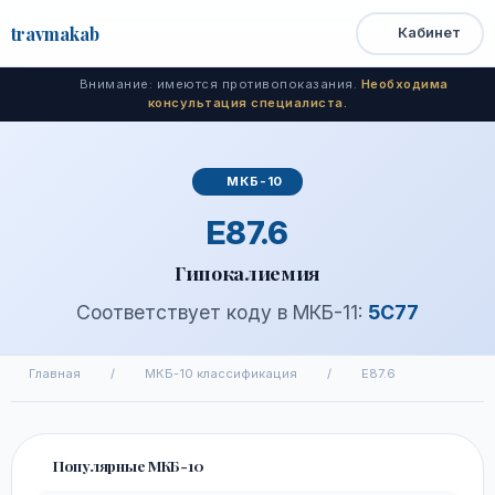
travma
kab
Кабинет
Открыть
Быстрый
Поиск
доступ
меню
Внимание: имеются противопоказания.
Необходима
консультация специалиста.
МКБ-10
E87.6
Гипокалиемия
Соответствует коду в МКБ-11:
5C77
Главная
/
МКБ-10 классификация
/
E87.6
Популярные МКБ-10