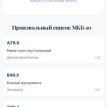
Введите поисковый запрос
Произвольный список МКБ-10
A79.9
Риккетсиоз неуточненный
Другие риккетсиозы
+49
B46.3
Кожный мукормикоз
Зигомикоз
+65