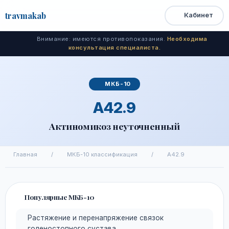
travma
kab
Кабинет
Открыть
Быстрый
Поиск
доступ
меню
Внимание: имеются противопоказания.
Необходима
консультация специалиста.
МКБ-10
A42.9
Актиномикоз неуточненный
Главная
/
МКБ-10 классификация
/
A42.9
Популярные МКБ-10
Растяжение и перенапряжение связок
голеностопного сустава