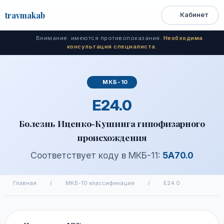
travma
kab
Кабинет
Открыть
Быстрый
Поиск
доступ
меню
Внимание: имеются противопоказания.
Необходима
консультация специалиста.
МКБ-10
E24.0
Болезнь Иценко-Кушинга гипофизарного
происхождения
Соответствует коду в МКБ-11:
5A70.0
Главная
/
МКБ-10 классификация
/
E24.0