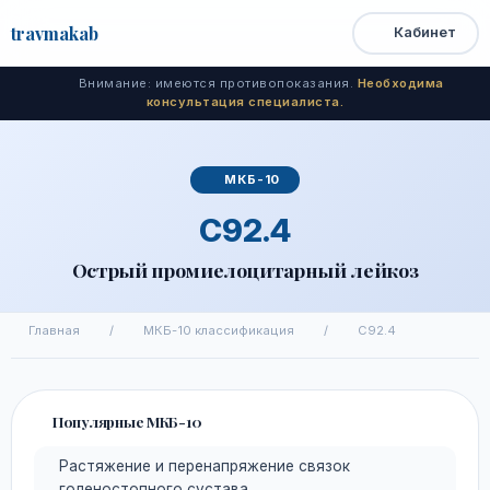
travma
kab
Кабинет
Открыть
Быстрый
Поиск
доступ
меню
Внимание: имеются противопоказания.
Необходима
консультация специалиста.
МКБ-10
C92.4
Острый промиелоцитарный лейкоз
Главная
/
МКБ-10 классификация
/
C92.4
Популярные МКБ-10
Растяжение и перенапряжение связок
голеностопного сустава