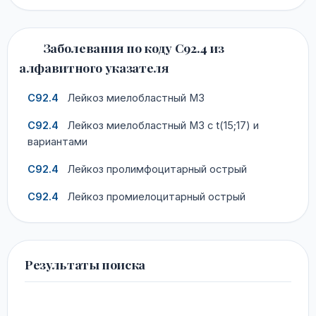
Заболевания по коду C92.4 из
алфавитного указателя
C92.4
Лейкоз миелобластный M3
C92.4
Лейкоз миелобластный M3 с t(15;17) и
вариантами
C92.4
Лейкоз пролимфоцитарный острый
C92.4
Лейкоз промиелоцитарный острый
Результаты поиска