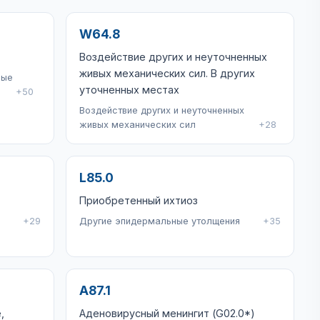
W64.8
Воздействие других и неуточненных
живых механических сил. В других
ные
уточненных местах
+50
Воздействие других и неуточненных
живых механических сил
+28
L85.0
Приобретенный ихтиоз
+29
Другие эпидермальные утолщения
+35
A87.1
,
Аденовирусный менингит (G02.0*)