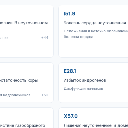
I51.9
олнии. В неуточненном
Болезнь сердца неуточненная
Осложнения и неточно обозначен
болезни сердца
лнии
+44
E28.1
остаточность коры
Избыток андрогенов
Дисфункция яичников
я надпочечников
+53
X57.0
йствие газообразного
Лишения неуточненные. В доме