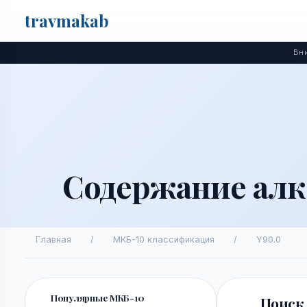
travma
kab
Поиск
Вни
Содержание алко
Главная
/
МКБ-10 классификация
/
Y90.0
Популярные МКБ-10
Поиск 