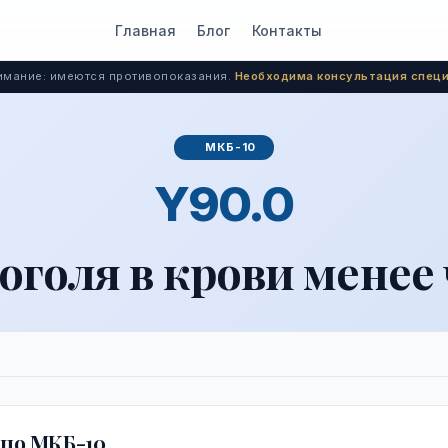
Главная
Блог
Контакты
мание: имеются противопоказания.
Необходима консультация специ
МКБ-10
Y90.0
голя в крови менее 
по МКБ-10