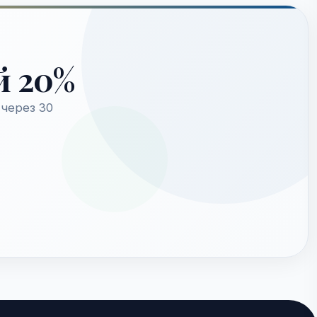
й 20%
через 30