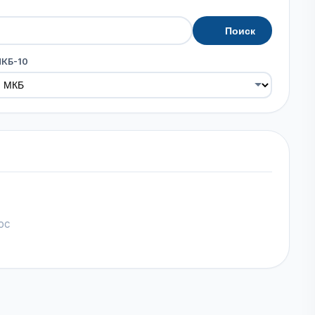
Поиск
МКБ-10
ос