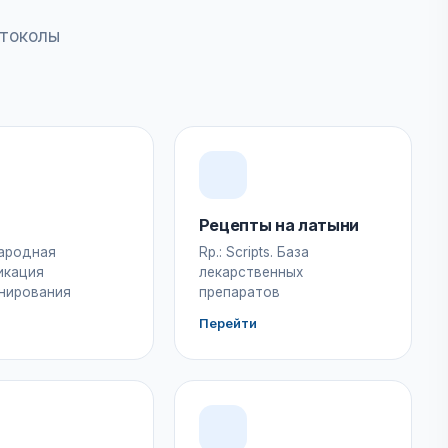
отоколы
Рецепты на латыни
ародная
Rp.: Scripts. База
икация
лекарственных
нирования
препаратов
Перейти