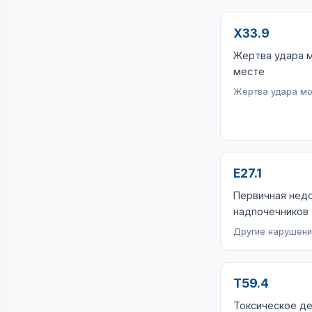
X33.9
Жертва удара м
месте
Жертва удара мо
E27.1
Первичная нед
надпочечников
Другие нарушени
T59.4
Токсическое де