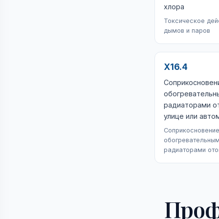
хлора
Токсическое дейс
дымов и паров
X16.4
Соприкосновен
обогревательн
радиаторами от
улице или авто
Соприкосновение
обогревательным
радиаторами ото
Проф