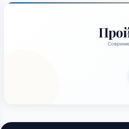
Про
Совреме