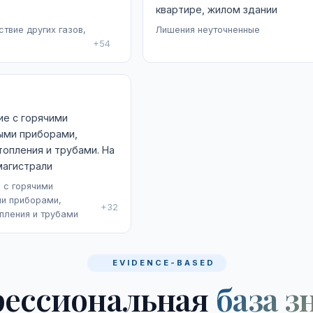
квартире, жилом здании
твие других газов,
Лишения неуточненные
+54
ие с горячими
ыми приборами,
опления и трубами. На
магистрали
 с горячими
и приборами,
+32
пления и трубами
EVIDENCE-BASED
ессиональная
база з