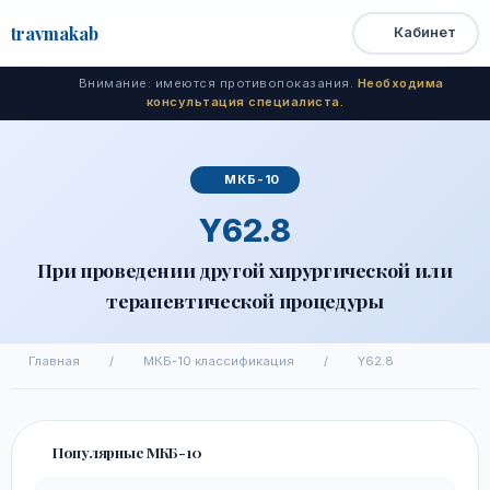
travma
kab
Кабинет
Открыть
Быстрый
Поиск
доступ
меню
Внимание: имеются противопоказания.
Необходима
консультация специалиста.
МКБ-10
Y62.8
При проведении другой хирургической или
терапевтической процедуры
Главная
/
МКБ-10 классификация
/
Y62.8
Популярные МКБ-10