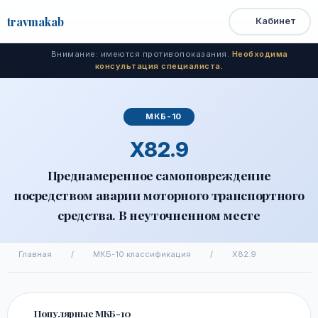
travma
kab
Кабинет
Открыть
Быстрый
Поиск
доступ
меню
Внимание: имеются противопоказания.
Необходима
консультация специалиста.
МКБ-10
X82.9
Преднамеренное самоповреждение
посредством аварии моторного транспортного
средства. В неуточненном месте
Главная
/
МКБ-10 классификация
/
X82.9
Популярные МКБ-10