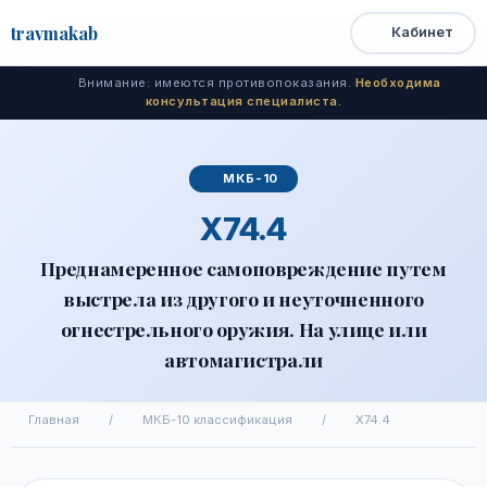
travma
kab
Кабинет
Открыть
Быстрый
Поиск
доступ
меню
Внимание: имеются противопоказания.
Необходима
консультация специалиста.
МКБ-10
X74.4
Преднамеренное самоповреждение путем
выстрела из другого и неуточненного
огнестрельного оружия. На улице или
автомагистрали
Главная
/
МКБ-10 классификация
/
X74.4