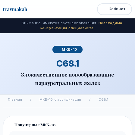
travma
kab
Кабинет
Открыть
Быстрый
Поиск
доступ
меню
Внимание: имеются противопоказания.
Необходима
консультация специалиста.
МКБ-10
C68.1
Злокачественное новообразование
парауретральных желез
Главная
/
МКБ-10 классификация
/
C68.1
Популярные МКБ-10