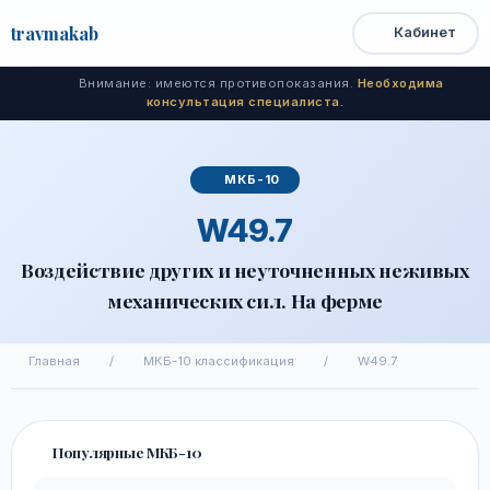
travma
kab
Кабинет
Открыть
Быстрый
Поиск
доступ
меню
Внимание: имеются противопоказания.
Необходима
консультация специалиста.
МКБ-10
W49.7
Воздействие других и неуточненных неживых
механических сил. На ферме
Главная
/
МКБ-10 классификация
/
W49.7
Популярные МКБ-10