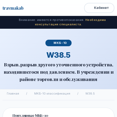
travma
kab
Кабинет
Открыть
Быстрый
Поиск
доступ
меню
Внимание: имеются противопоказания.
Необходима
консультация специалиста.
МКБ-10
W38.5
Взрыв, разрыв другого уточненного устройства,
находившегося под давлением. В учреждении и
районе торговли и обслуживания
Главная
/
МКБ-10 классификация
/
W38.5
Популярные МКБ-10