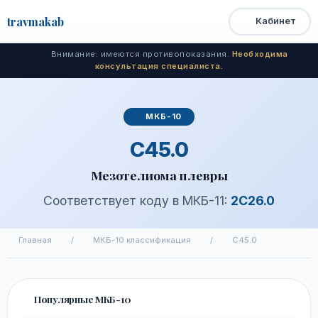
travma
kab
Кабинет
Открыть
Быстрый
Поиск
доступ
меню
Внимание: имеются противопоказания.
Необходима
консультация специалиста.
МКБ-10
C45.0
Мезотелиома плевры
Соответствует коду в МКБ-11:
2C26.0
Главная
/
МКБ-10 классификация
/
C45.0
Популярные МКБ-10