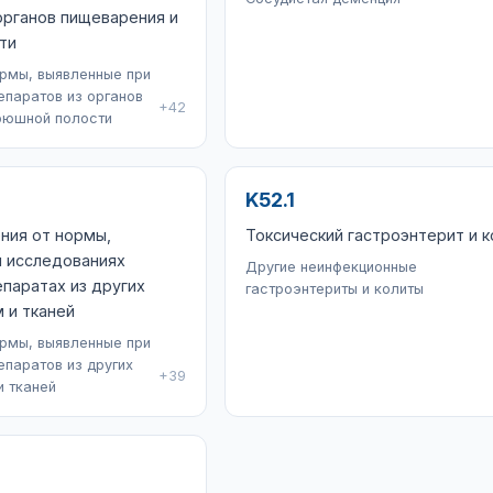
органов пищеварения и
ти
ормы, выявленные при
епаратов из органов
+42
рюшной полости
K52.1
ния от нормы,
Токсический гастроэнтерит и к
и исследованиях
Другие неинфекционные
паратах из других
гастроэнтериты и колиты
м и тканей
ормы, выявленные при
епаратов из других
+39
и тканей