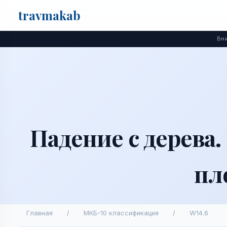
travma
kab
Поиск
Вни
Падение с дерева
пл
Главная
/
МКБ-10 классификация
/
W14.6