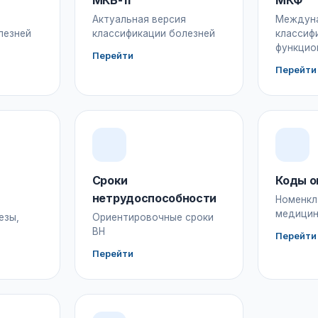
МКБ-11
МКФ
Актуальная версия
Междун
лезней
классификации болезней
классиф
функцио
Перейти
Перейти
Сроки
Коды о
нетрудоспособности
Номенкл
медицин
езы,
Ориентировочные сроки
ВН
Перейти
Перейти