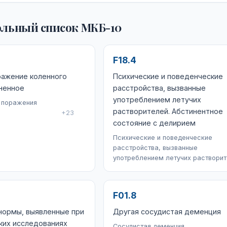
льный список МКБ-10
F18.4
ражение коленного
Психические и поведенческие
ненное
расстройства, вызванные
употреблением летучих
 поражения
растворителей. Абстинентное
+23
состояние с делирием
Психические и поведенческие
расстройства, вызванные
употреблением летучих раствори
F01.8
нормы, выявленные при
Другая сосудистая деменция
ких исследованиях
Сосудистая деменция