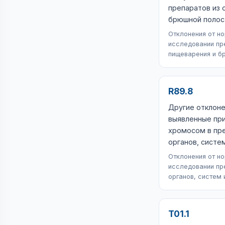
препаратов из 
брюшной полос
Отклонения от н
исследовании пр
пищеварения и б
R89.8
Другие отклоне
выявленные пр
хромосом в пре
органов, систе
Отклонения от н
исследовании пр
органов, систем 
T01.1