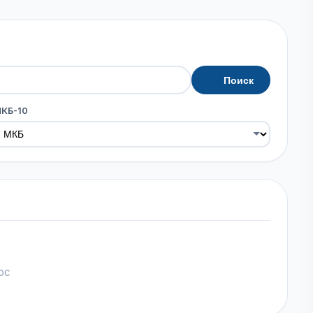
Поиск
МКБ-10
ос