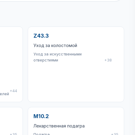
Z43.3
Уход за колостомой
Уход за искусственными
отверстиями
+38
+44
телей
M10.2
Лекарственная подагра
+35
Подагра
+35