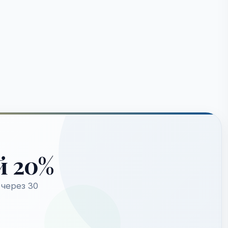
й 20%
через 30