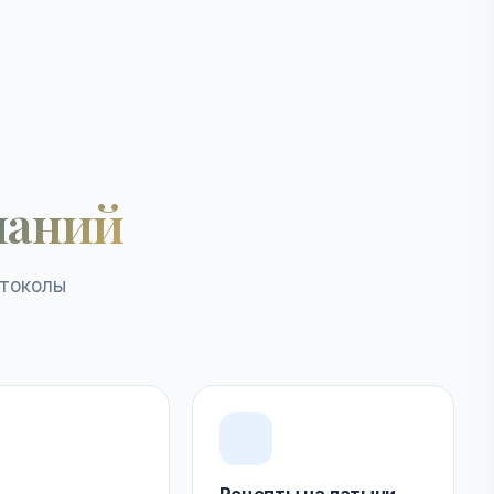
наний
отоколы