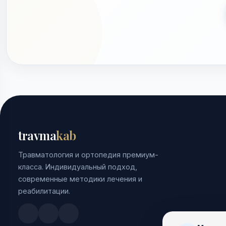
travma
kab
Травматология и ортопедия премиум-
класса. Индивидуальный подход,
современные методики лечения и
реабилитации.
Doctu.ru
ПроДокторов
Яндекс.Здоровье