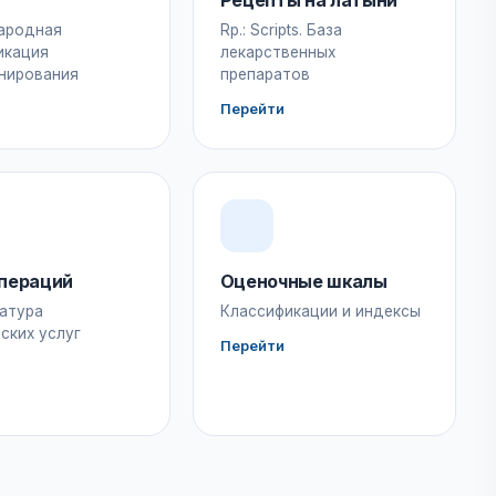
Рецепты на латыни
ародная
Rp.: Scripts. База
икация
лекарственных
нирования
препаратов
Перейти
пераций
Оценочные шкалы
атура
Классификации и индексы
ских услуг
Перейти