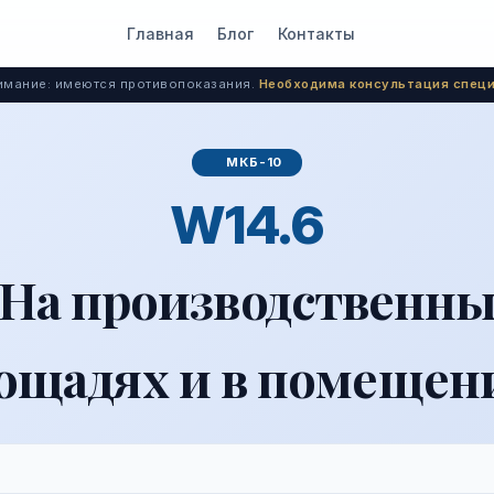
Главная
Блог
Контакты
мание: имеются противопоказания.
Необходима консультация специ
МКБ-10
W14.6
. На производственн
ощадях и в помещен