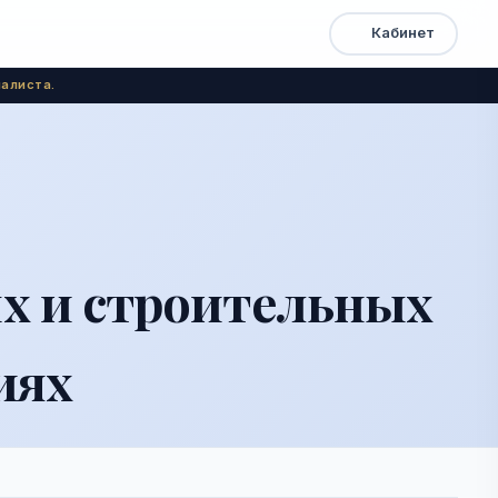
Кабинет
Открыть
Быстрый
доступ
меню
алиста.
ых и строительных
иях