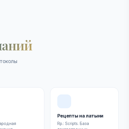
наний
отоколы
Рецепты на латыни
ародная
Rp.: Scripts. База