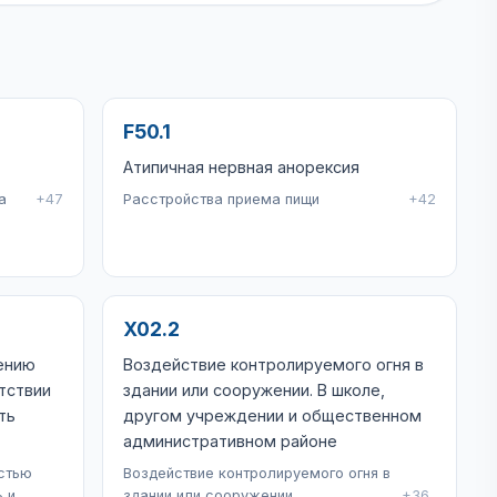
F50.1
Атипичная нервная анорексия
а
+47
Расстройства приема пищи
+42
X02.2
ению
Воздействие контролируемого огня в
тствии
здании или сооружении. В школе,
ть
другом учреждении и общественном
административном районе
стью
Воздействие контролируемого огня в
 и
здании или сооружении
+36