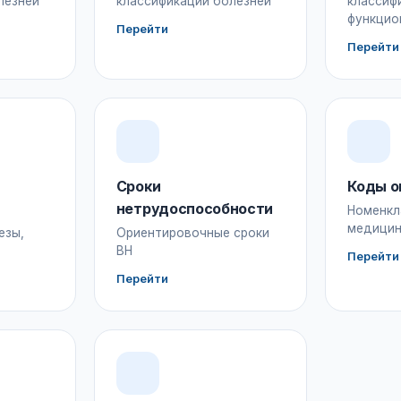
лезней
классификации болезней
классиф
функцио
Перейти
Перейти
Сроки
Коды о
нетрудоспособности
Номенкл
медицин
езы,
Ориентировочные сроки
ВН
Перейти
Перейти