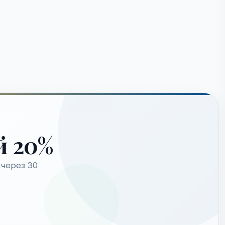
й 20%
через 30