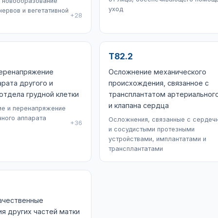
 новообразование
уход
ервов и вегетативной
+28
T82.2
перенапряжение
Осложнение механического
арата другого и
происхождения, связанное с
отдела грудной клетки
трансплантатом артериальног
и клапана сердца
ие и перенапряжение
чного аппарата
Осложнения, связанные с сердеч
+36
и сосудистыми протезными
устройствами, имплантатами и
трансплантатами
ачественные
я других частей матки