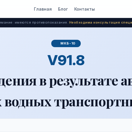
Главная
Блог
Контакты
мание: имеются противопоказания.
Необходима консультация специ
МКБ-10
V91.8
ения в результате а
 водных транспортны