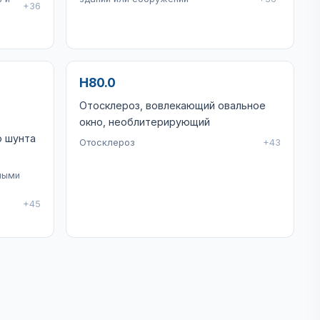
+36
H80.0
Отосклероз, вовлекающий овальное
окно, необлитерирующий
о шунта
Отосклероз
+43
ными
+45