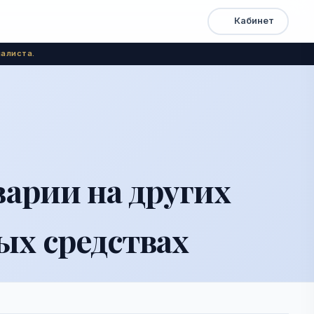
Кабинет
Открыть
Быстрый
доступ
меню
алиста.
варии на других
х средствах