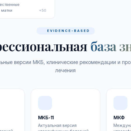
ественные
 матки
+50
EVIDENCE-BASED
ессиональная
база з
ьные версии МКБ, клинические рекомендации и пр
лечения
МКБ-11
МКФ
Актуальная версия
Междун