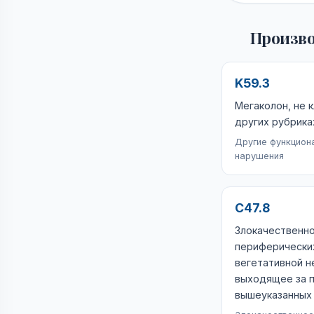
Произво
K59.3
Мегаколон, не 
других рубрика
Другие функцион
нарушения
C47.8
Злокачественн
периферически
вегетативной н
выходящее за 
вышеуказанных