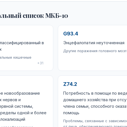
льный список МКБ-10
G93.4
классифицированный в
Энцефалопатия неуточненная
х
Другие поражения головного мозг
альные кишечные
+31
Z74.2
ое новообразование
Потребность в помощи по вед
х нервов и
домашнего хозяйства при отсу
ервной системы,
члена семьи, способного оказа
пределы одной и более
помощь
 локализаций
Проблемы, связанные с зависимо
от лица, обеспечивающего помощь