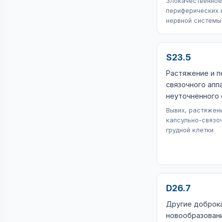
Злокачественное
периферических н
нервной системы
S23.5
Растяжение и 
связочного апп
неуточненного 
Вывих, растяжен
капсульно-связо
грудной клетки
D26.7
Другие доброк
новообразовани