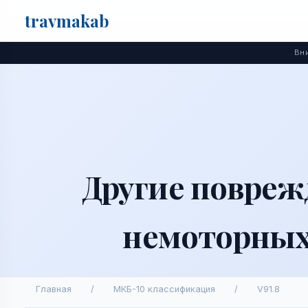
travma
kab
Поиск
Вни
Другие поврежд
немоторных
Главная
/
МКБ-10 классификация
/
V91.8