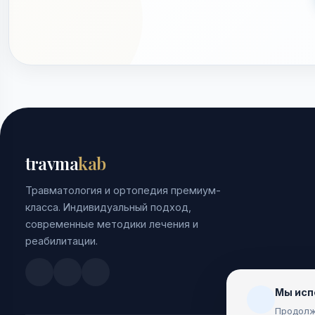
travma
kab
Травматология и ортопедия премиум-
класса. Индивидуальный подход,
современные методики лечения и
реабилитации.
Doctu.ru
ПроДокторов
Яндекс.Здоровье
Мы исп
Продолж