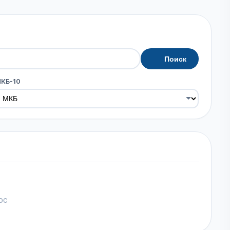
Поиск
МКБ-10
ос