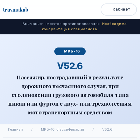
travma
kab
Кабинет
Открыть
Быстрый
Поиск
доступ
меню
Внимание: имеются противопоказания.
Необходима
консультация специалиста.
МКБ-10
V52.6
Пассажир, пострадавший в результате
дорожного несчастного случая, при
столкновении грузового автомобиля типа
пикап или фургон с двух- или трехколесным
мототранспортным средством
Главная
/
МКБ-10 классификация
/
V52.6