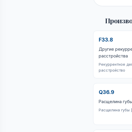
Произво
F33.8
Другие рекурр
расстройства
Рекуррентное де
расстройство
Q36.9
Расщелина губ
Расщелина губы [