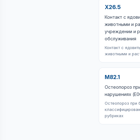
X26.5
Контакт с ядо
животными и ра
учреждении и р
обслуживания
Контакт с ядови
животными и рас
M82.1
Остеопороз пр
нарушениях (E0
Остеопороз при 
классифицирован
рубриках