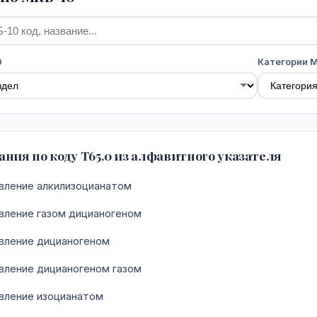
0
Категории 
ния по коду T65.0 из алфавитного указателя
ление алкилизоцианатом
ление газом дицианогеном
вление дицианогеном
ление дицианогеном газом
ление изоцианатом