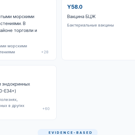
Y58.0
витыми морскими
Вакцина БЦЖ
стениями. В
Бактериальные вакцины
айоне торговли и
тыми морскими
тениями
+28
и эндокринных
0-E34+)
болезнях,
ных в других
+60
EVIDENCE-BASED