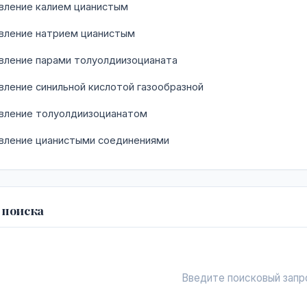
ление калием цианистым
ление натрием цианистым
ление парами толуолдиизоцианата
ление синильной кислотой газообразной
ление толуолдиизоцианатом
ление цианистыми соединениями
 поиска
Введите поисковый запр