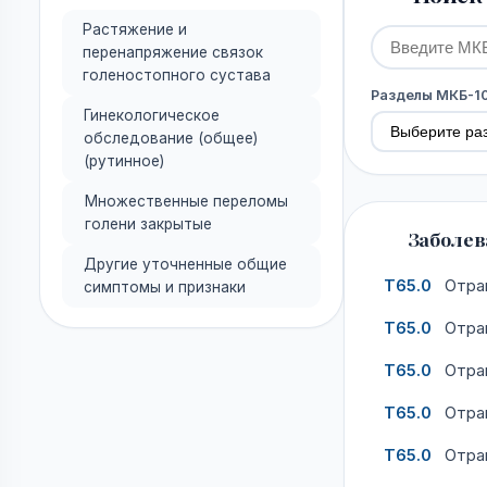
Растяжение и
перенапряжение связок
голеностопного сустава
Разделы МКБ-1
Гинекологическое
обследование (общее)
(рутинное)
Множественные переломы
голени закрытые
Заболева
Другие уточненные общие
T65.0
Отрав
симптомы и признаки
T65.0
Отрав
T65.0
Отра
T65.0
Отрав
T65.0
Отрав