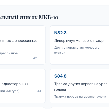
льный список МКБ-10
N32.3
ентные депрессивные
Дивертикул мочевого пузыря
Другие поражения мочевого
пузыря
прессивное
+42
S84.8
ы односторонняя
Травма других нервов на уров
голени
заячья губа]
+44
Травма нервов на уровне голени