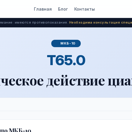
Главная
Блог
Контакты
мание: имеются противопоказания.
Необходима консультация специ
МКБ-10
T65.0
ческое действие ци
по МКБ-10