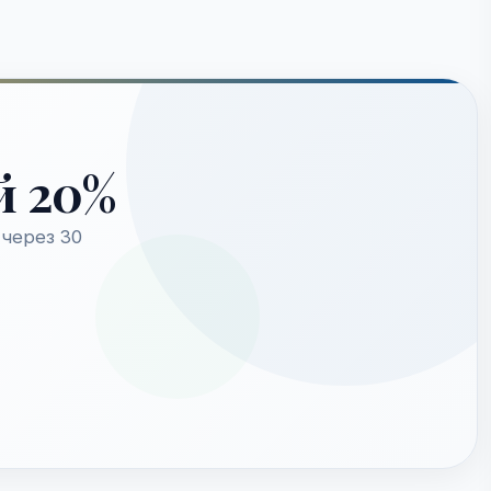
й 20%
через 30