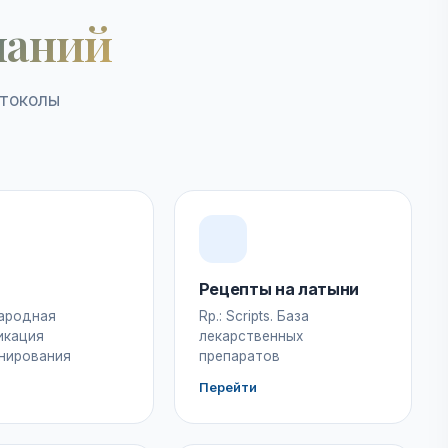
наний
отоколы
Рецепты на латыни
ародная
Rp.: Scripts. База
икация
лекарственных
нирования
препаратов
Перейти