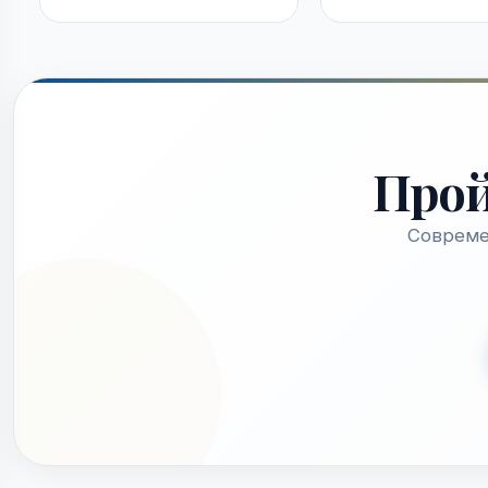
Про
Совреме