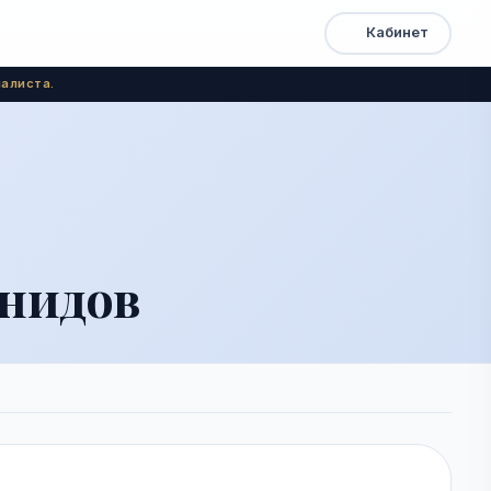
Кабинет
Открыть
Быстрый
доступ
меню
алиста.
анидов