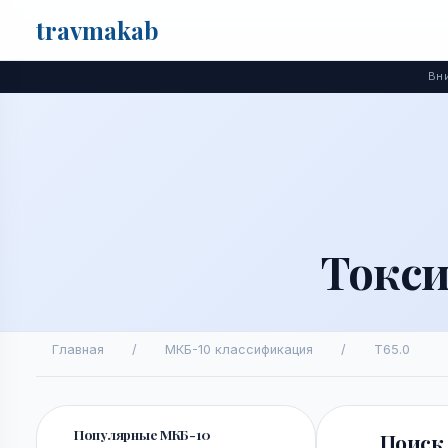
travma
kab
Поиск
Вни
Токси
Главная
/
МКБ-10 классификация
/
T65.0
Популярные МКБ-10
Поиск 