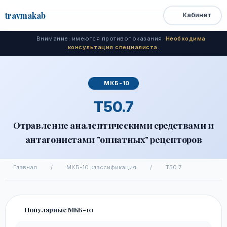
travma
kab
Кабинет
Открыть
Быстрый
Поиск
доступ
меню
Внимание: имеются противопоказания.
Необходима
консультация специалиста.
МКБ-10
T50.7
Отравление аналептическими средствами и
антагонистами "опиатных" рецепторов
Главная
/
МКБ-10 классификация
/
T50.7
Популярные МКБ-10