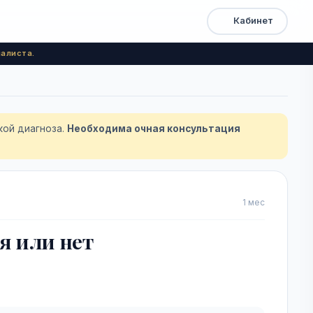
Кабинет
Открыть
Быстрый
доступ
меню
алиста.
кой диагноза.
Необходима очная консультация
1 мес
я или нет