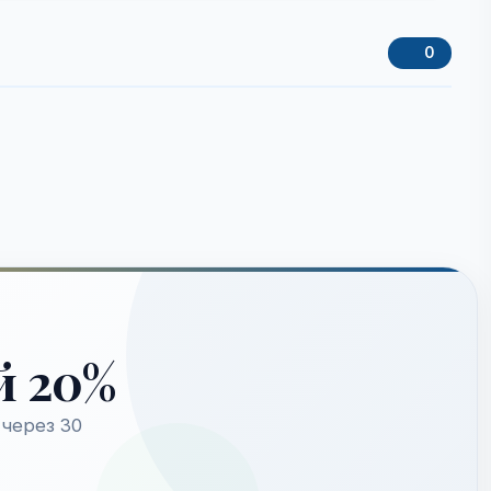
0
й 20%
через 30