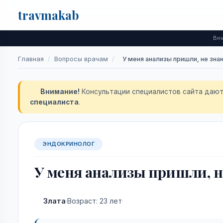
travma
kab
Поиск
Вни
Главная
/
Вопросы врачам
/
У меня анализы пришли, не зна
Внимание!
Консультации специалистов сайта даютс
специалиста
.
ЭНДОКРИНОЛОГ
У меня анализы пришли, не
Злата
·
Возраст: 23 лет
·