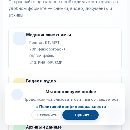
Отправляйте врачам все необходимые материалы в
удобном формате — снимки, видео, документы и
архивы
Медицинские снимки
Рентген, КТ, МРТ
УЗИ, флюорография
DICOM-файлы
JPG, PNG, GIF, BMP
Видео и аудио
Видеозаписи осмотров
Мы используем cookie
Аудио-консультации
Продолжая использовать сайт, вы соглашаетесь
MP4, AVI, MOV, WEBM
с
Политикой конфиденциальности
MP3, WAV, AAC
Отклонить
Принять
Чат
с
Архивы и данные