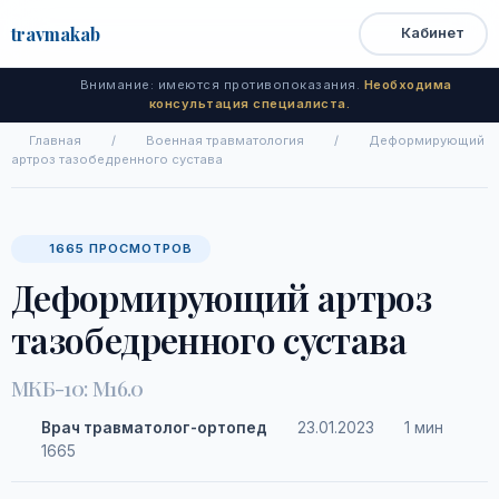
travma
kab
Кабинет
Открыть
Быстрый
Поиск
доступ
меню
Внимание: имеются противопоказания.
Необходима
консультация специалиста.
Главная
/
Военная травматология
/
Деформирующий
артроз тазобедренного сустава
1665 ПРОСМОТРОВ
Деформирующий артроз
тазобедренного сустава
МКБ-10: M16.0
Врач травматолог-ортопед
23.01.2023
1 мин
1665